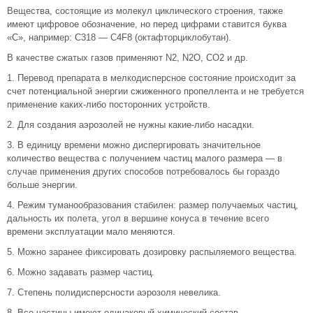
Вещества, состоящие из молекул циклического строения, также
имеют цифровое обозначение, но перед цифрами ставится буква
«С», например: С318 — C4F8 (октафторциклобутан).
В качестве сжатых газов применяют N2, N2O, CO2 и др.
1. Перевод препарата в мелкодисперсное состояние происходит за
счет потенциальной энергии сжиженного пропеллента и не требуется
применение каких-либо посторонних устройств.
2. Для создания аэрозолей не нужны какие-либо насадки.
3. В единицу времени можно диспергировать значительное
количество вещества с получением частиц малого размера — в
случае применения других способов потребовалось бы гораздо
больше энергии.
4. Режим туманообразования стабилен: размер получаемых частиц,
дальность их полета, угол в вершине конуса в течение всего
времени эксплуатации мало меняются.
5. Можно заранее фиксировать дозировку распыляемого вещества.
6. Можно задавать размер частиц.
7. Степень полидисперсности аэрозоля невелика.
8. Все частицы имеют одинаковый химический состав.