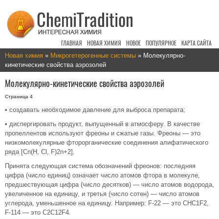
ГЛАВНАЯ
НОВАЯ ХИМИЯ
НОВОЕ
ПОПУЛЯРНОЕ
КАРТА САЙТА
Новая химия
»
Микрогетерогенные системы
» Молекулярно-
кинетические свойства аэрозолей
Молекулярно-кинетические свойства аэрозолей
Страница 4
• создавать необходимое давление для выброса препарата;
• диспергировать продукт, выпущенный в атмосферу. В качестве
пропеллентов используют фреоны и сжатые газы. Фреоны — это
низкомолекулярные фторорганические соединения алифатического
ряда [Cn(H, Cl, F)2n+2].
Принята следующая система обозначений фреонов: последняя
цифра (число единиц) означает число атомов фтора в молекуле,
предшествующая цифра (число десятков) — число атомов водорода,
увеличенное на единицу, и третья (число сотен) — число атомов
углерода, уменьшенное на единицу. Например: F-22 — это CHC1F2,
F-114 — это C2C12F4.