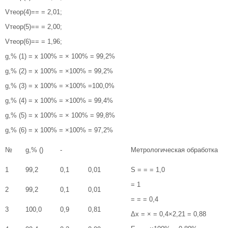
Vтеор(4)== = 2,01;
Vтеор(5)== = 2,00;
Vтеор(6)== = 1,96;
g,% (1) = х 100% = × 100% = 99,2%
g,% (2) = х 100% = ×100% = 99,2%
g,% (3) = х 100% = ×100% =100,0%
g,% (4) = х 100% = ×100% = 99,4%
g,% (5) = х 100% = × 100% = 99,8%
g,% (6) = х 100% = ×100% = 97,2%
№
g,% ()
-
Метрологическая обработка
1
99,2
0,1
0,01
S = = = 1,0
= 1
2
99,2
0,1
0,01
= = = 0,4
3
100,0
0,9
0,81
Δx = × = 0,4×2,21 = 0,88