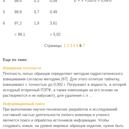
E = = ×100% = 0,89%
4
99,4
0,3
0,09
5
99,8
0,7
0,49
6
97,2
1,9
3,61
= 99,1
= 5,02
Страницы:
1
2
3
4
5
6
7
Еще по теме:
Измерение плотности
Плотность литых образцов определяют методом гидростатического
взвешивания согласно методике [67]. Для этого отлитую таблетку,
взвешивают с точностью до 0,002 г. Погружают в жидкость, в которой
исходный вторичный ПЭТФ, а также композиции на его основе не
растворяются и не набухают), для удаления с п ...
Информационный поиск
При выполнении научно-технических разработок и исследований
составной частью деятельности любого инженера и ученого
является поиск и обработка источников информации. Чтобы
создавать новые, на уровне мировых образцов изделия, нужно быть