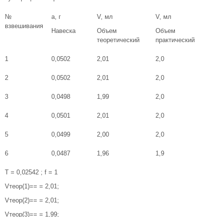
№
а, г
V, мл
V, мл
взвешивания
Навеска
Объем
Объем
теоретический
практический
1
0,0502
2,01
2,0
2
0,0502
2,01
2,0
3
0,0498
1,99
2,0
4
0,0501
2,01
2,0
5
0,0499
2,00
2,0
6
0,0487
1,96
1,9
Т = 0,02542 ; f = 1
Vтеор(1)== = 2,01;
Vтеор(2)== = 2,01;
Vтеор(3)== = 1,99;