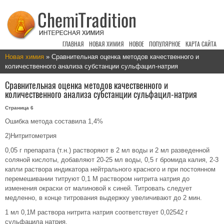
ГЛАВНАЯ
НОВАЯ ХИМИЯ
НОВОЕ
ПОПУЛЯРНОЕ
КАРТА САЙТА
Новая химия
» Сравнительная оценка методов качественного и
количественного анализа субстанции сульфацил-натрия
Сравнительная оценка методов качественного и
количественного анализа субстанции сульфацил-натрия
Страница 6
Ошибка метода составила 1,4%
2)Нитритометрия
0,05 г препарата (т.н.) растворяют в 2 мл воды и 2 мл разведенной
соляной кислоты, добавляют 20-25 мл воды, 0,5 г бромида калия, 2-3
капли раствора индикатора нейтрального красного и при постоянном
перемешивании титруют 0,1 М раствором нитрита натрия до
изменения окраски от малиновой к синей. Титровать следует
медленно, в конце титрования выдержку увеличивают до 2 мин.
1 мл 0,1М раствора нитрита натрия соответствует 0,02542 г
сульфацила натрия.