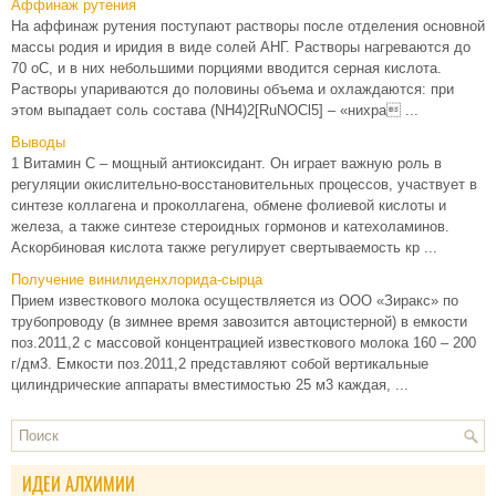
Аффинаж рутения
На аффинаж рутения поступают растворы после отделения основной
массы родия и иридия в виде солей АНГ. Растворы нагреваются до
70 оС, и в них небольшими порциями вводится серная кислота.
Растворы упариваются до половины объема и охлаждаются: при
этом выпадает соль состава (NH4)2[RuNOCl5] – «нихра ...
Выводы
1 Витамин С – мощный антиоксидант. Он играет важную роль в
регуляции окислительно-восстановительных процессов, участвует в
синтезе коллагена и проколлагена, обмене фолиевой кислоты и
железа, а также синтезе стероидных гормонов и катехоламинов.
Аскорбиновая кислота также регулирует свертываемость кр ...
Получение винилиденхлорида-сырца
Прием известкового молока осуществляется из ООО «Зиракс» по
трубопроводу (в зимнее время завозится автоцистерной) в емкости
поз.2011,2 с массовой концентрацией известкового молока 160 – 200
г/дм3. Емкости поз.2011,2 представляют собой вертикальные
цилиндрические аппараты вместимостью 25 м3 каждая, ...
ИДЕИ АЛХИМИИ