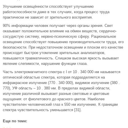
Улучшение освещённости способствует улучшению
работоспособности даже в тех случаях, когда процесс труда
практически не зависит от зрительного восприятия.
90% информации человек получает через органы зрения. Свет
оказывает положительное влияние на обмен веществ, сердечно-
сосудистую систему, нервно-психическую сферу. Рациональное
освещение способствует повышению производительности труда, его
безопасности. При недостаточном освещении и плохом его качестве
происходит быстрое утомление зрительных анализаторов,
повышается травматичность. Слишком высокая яркость вызывает
явление слепимости, нарушение функции глаза.
Часть электромагнитного спектра с l от 10 . 340 000 нм называется
оптической областью спектра, которая подразделяется на
инфракрасное излучение (770 . 340 000), видимое излучение (380 .
770), УФ область – 10 . 380 нм. В пределах видимой области,
излучение paзличнoй вызывает разные световые и цветовые
ощущения: от фиолетового до красного цветов. Наиболее
чувствителен человеческий глаз к 550 нм излучению. К границам
спектра чувствительность уменьшается [31].
Еще по теме: