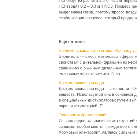
HCl берут из расчета 1.5 кг на 1 кг пере
HCl вводят 0.2 – 0.3 кг HNO3. Процесс р
выделением газов, поэтому просос возд
стабилизации процесса, который продолж
Еще по теме:
Биодизель как альтернатива обычному д
Биодизель — смесь метиловых эфиров жи
свойствам с дизельной фракцией из нефт
сравнению с обычным дизельным топливо
смазочные характеристики. Глав ...
Дистиллированная вода
Дистиллированная вода — это чистая Н2
веществ. Используется она в основном д
в специальных дистилляторах путем вып
пара - дистилляцией. П ...
Технология хромирования
Из всех видов гальванических покрытий 
занимает особое место. Прежде всего сл
Хромовый электролит, являясь сильным 