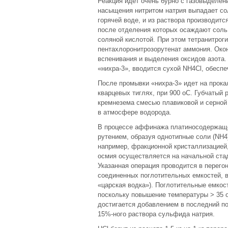
Реакция идет очень бурно с газовыделен
насыщения нитритом натрия выпадает сол
горячей воде, и из раствора производит
после отделения которых осаждают соль
соляной кислотой. При этом тетранитрог
пентахлоронитрозорутенат аммония. Око
вспенивания и выделения оксидов азота
«нихра‑3», вводится сухой NH4Cl, обес
После промывки «нихра‑3» идет на прока
кварцевых тиглях, при 900 оС. Губчатый 
кремнезема смесью плавиковой и серной 
в атмосфере водорода.
В процессе аффинажа платиносодержаще
рутением, образуя однотипные соли (NH4
например, фракционной кристаллизацией
осмия осуществляется на начальной стад
Указанная операция проводится в перего
соединенных поглотительных емкостей, в
«царская водка»). Поглотительные емко
поскольку повышение температуры > 35 
достигается добавлением в последний п
15%-ного раствора сульфида натрия.