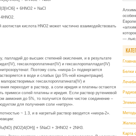
4)3[IrCl6] + 6HNO2 + NaCl
Алхими
особен
+ 4HNO2.
Европе
 азотистая кислота HNO2 может частично взаимодействовать
«алхим
которо
— лью,
КАТЕ
у, палладий до высших степеней окисления, и в результате
Главна
дат(IV), гексахлороплатинат(IV) и гексахлоропалладат(IV)
нитрозорутенат. Поэтому соль «нихра‑1» подвергается
Белки 
астворяется в воде и слабых (до 5%-ной концентрации).
 малорастворимых гексахлороплатината(IV) и
Лечебн
тения переходит в раствор, а соли иридия и платины остаются
Радиоа
ить примеси солей платины и иридия. Если раствор рутениевой
ом аммония до 5%, то получится более чистое соединение –
Элемен
родуктом для получения соли «нитрун».
Методы
отностью ~ 1.3, и в нагретый раствор вводится «нихра‑2».
реакции:
Железо
u(NO) (NO2)4(OH)] + 5NaCl + 3HNO2 + 2NH3.
Карта 