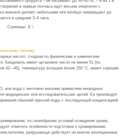
рабатываемого продукта – ее нагревают до 50–60 оС – и на 1 кг
астворения в первые полчаса идет весьма энергично с
уха вначале делают небольшим или вообще прекращают до
ается в среднем 3–4 часа.
Страницы:
1
2
изельному топливу
рных кислот, сходная по физическим и химическим
и. Биодизель имеет цетановое число не менее 51 (по
м 42—45), температуру вспышки более 150 °C, имеет хорошие
О, или вода с ничтожно малыми примесями инородных
ля медицинских или исследовательских целей. Ее производят
аривания обычной пресной воды с последующей конденсацией
хромирование, по своеобразию условий осаждения хрома,
едует отметить особенности подготовки к хромированию.
окислителем, разрушающе действует на многие изоляционные