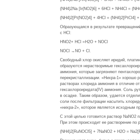
(NH4)2Na [Ir(NO2)6] + 6HCl + NH4Cl = (NH
(NH4)2[Pt(NO2)4] + 4HCl = (NH4)2[PtCl4] 
Образующаяся в результате превращений
с HCl:
HNO2+ HCl =H2O + NOCl
NOCl →NO + Cl.
Свободный хлор окисляет иридий, платин
образуются нерастворимые гексахлороири
аммония, которые загрязняют пентахлоро
перекристаллизации. «Нихра‑1» хорошо р
растворах хлорида аммония в отличие от
гексахлороиридата(IV) аммония. Соль ру
в осадке. Таким образом, удается отдел
соли после фильтрации насытить хлорид
«нихра‑2», которое является исходным п
С этой целью готовится раствор NaNO2 пл
При этом происходит ее растворение по 
(NH4)2[RuNOCl5] + 7NaNO2 + H2O = Na2[R