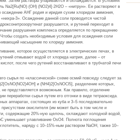
ием. Затем растворы упариваются и охлаждаются. В условиях
ь Na2[Ru(NO) (OH) (NO2)4]·2H2O – «нитрун». Ее растворяют в
ся осаждение АНГ родия и иридия сухим хлоридом аммония,
 «нихра‑3». Осаждение данной соли проводится чистой
идроксонитрозорутенат разрушается, и рутений переходит в
нчание разрушения комплекса определяется по прекращению
. Чтобы создать необходимые условия для осаждения соли
печивающий насыщение по хлориду аммония.
ливание, которое осуществляется в электрических печах, в
рутений отмывают водой от хлорида натрия, далее – от
кислот, после чего рутений восстанавливают в трубчатой печи
го сырья по «классической» схеме осмий повсюду следует за
)2[OsNO(NO2)4OH] и (NH4)2[OsNOCl5], разделение которых,
, не представляется возможным. Как правило, отделение
ии переработки сырья путем его отгонки в виде тетраоксида.
нных аппаратах, состоящих из куба и 3–5 последовательно
 присутствии окислителя (им может быть в том числе и
сти, содержащие 20%-ную щелочь, охлаждают холодной водой,
оC уменьшает улавливание OsO4. Полнота поглощения
оглотитель, наряду с 10–15%-ным раствором NaOH, также 10–