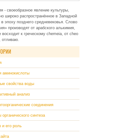
я - своеобразное явление культуры,
но широко распространённое в Западной
 в эпоху позднего средневековья. Слово
ия» производят от арабского алькимия,
е восходит к греческому chemeia, от cheo
 отливаю.
ГОРИИ
я
и аминокислоты
ые свойства воды
ктивный анализ
тоорганические соединения
 органического синтеза
 и его роль
сайта