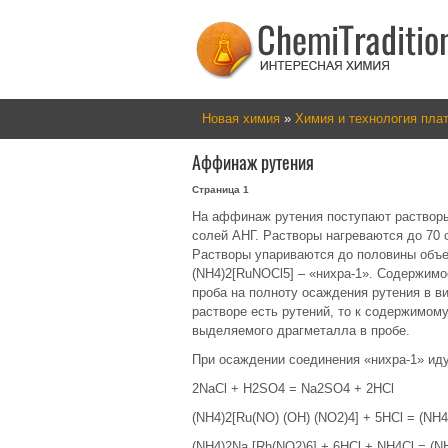
Новая химия
»
Химия и технология пла
Аффинаж рутения
Страница 1
На аффинаж рутения поступают растворы
солей АНГ. Растворы нагреваются до 70 
Растворы упариваются до половины объе
(NH4)2[RuNOCl5] – «нихра‑1». Содержимо
проба на полноту осаждения рутения в в
растворе есть рутений, то к содержимом
выделяемого драгметалла в пробе.
При осаждении соединения «нихра‑1» ид
2NaCl + H2SO4 = Na2SO4 + 2HCl
(NH4)2[Ru(NO) (OH) (NO2)4] + 5HCl = (N
(NH4)2Na [Rh(NO2)6] + 6HCl + NH4Cl = (N