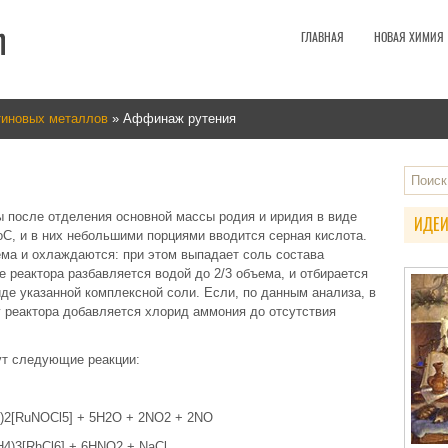
ГЛАВНАЯ
НОВАЯ ХИМИЯ
тиновых металлов
» Аффинаж рутения
 после отделения основной массы родия и иридия в виде
ИДЕИ
оС, и в них небольшими порциями вводится серная кислота.
ма и охлаждаются: при этом выпадает соль состава
е реактора разбавляется водой до 2/3 объема, и отбирается
иде указанной комплексной соли. Если, по данным анализа, в
у реактора добавляется хлорид аммония до отсутствия
ут следующие реакции:
H4)2[RuNOCl5] + 5H2O + 2NO2 + 2NO
H4)3[RhCl6] + 6HNO2 + NaCl