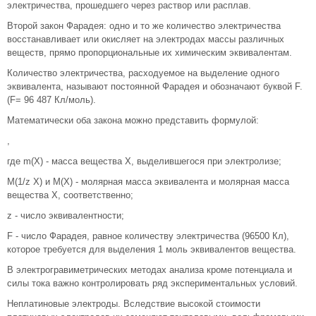
электричества, прошедшего через раствор или расплав.
Второй закон Фарадея: одно и то же количество электричества
восстанавливает или окисляет на электродах массы различных
веществ, прямо пропорциональные их химическим эквивалентам.
Количество электричества, расходуемое на выделение одного
эквивалента, называют постоянной Фарадея и обозначают буквой F.
(F= 96 487 Кл/моль).
Математически оба закона можно представить формулой:
,
где m(X) - масса вещества X, выделившегося при электролизе;
M(1/z X) и M(X) - молярная масса эквивалента и молярная масса
вещества X, соответственно;
z - число эквивалентности;
F - число Фарадея, равное количеству электричества (96500 Кл),
которое требуется для выделения 1 моль эквивалентов вещества.
В электрогравиметрических методах анализа кроме потенциала и
силы тока важно контролировать ряд экспериментальных условий.
Неплатиновые электроды. Вследствие высокой стоимости