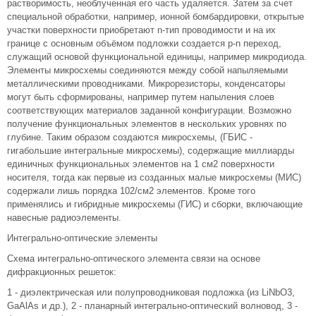
растворимость, необлученная его часть удаляется. Затем за счет
специальной обработки, например, ионной бомбардировки, открытые
участки поверхности приобретают n-тип проводимости и на их
границе с основным объёмом подложки создается р-n переход,
служащий основой функциональной единицы, например микродиода.
Элементы микросхемы соединяются между собой напыляемыми
металлическими проводниками. Микрорезисторы, конденсаторы
могут быть сформированы, например путем напыления слоев
соответствующих материалов заданной конфигурации. Возможно
получение функциональных элементов в нескольких уровнях по
глубине. Таким образом создаются микросхемы, (ГБИС -
гигабольшие интегральные микросхемы), содержащие миллиарды
единичных функциональных элементов на 1 см2 поверхности
носителя, тогда как первые из созданных малые микросхемы (МИС)
содержали лишь порядка 102/см2 элементов. Кроме того
применялись и гибридные микросхемы (ГИС) и сборки, включающие
навесные радиоэлементы.
Интегрально-оптические элементы
Схема интегрально-оптического элемента связи на основе
дифракционных решеток:
1 - диэлектрическая или полупроводниковая подложка (из LiNbO3,
GaAlAs и др.), 2 - планарный интегрально-оптический волновод, 3 -