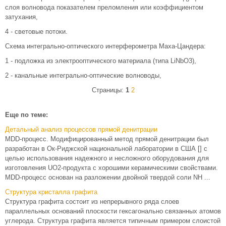
слоя волновода показателем преломления или коэффициентом
затухания,
4 - световые потоки.
Схема интегрально-оптического интерферометра Маха-Цандера:
1 - подложка из электрооптического материала (типа LiNbO3),
2 - канальные интегрально-оптические волноводы,
Страницы:
1
2
Еще по теме:
Детальный анализ процессов прямой денитрации
MDD-процесс. Модифицированный метод прямой денитрации был
разработан в Ок-Риджской национальной лаборатории в США [] с
целью использования надежного и несложного оборудования для
изготовления UO2-продукта с хорошими керамическими свойствами.
MDD-процесс основан на разложении двойной твердой соли NH ...
Структура кристалла графита
Структура графита состоит из непрерывного ряда слоев
параллельных оснований плоскости гексагонально связанных атомов
углерода. Структура графита является типичным примером слоистой