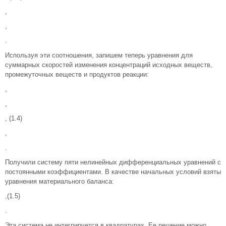
,
,
.
Используя эти соотношения, запишем теперь уравнения для
суммарных скоростей изменения концентраций исходных веществ,
промежуточных веществ и продуктов реакции:
,
,
, (1.4)
,
.
Получили систему пяти нелинейных дифференциальных уравнений с
постоянными коэффициентами. В качестве начальных условий взяты
уравнения материального баланса:
,(1.5)
.
Эта система не интегрируется в квадратурах. Ее решение можно