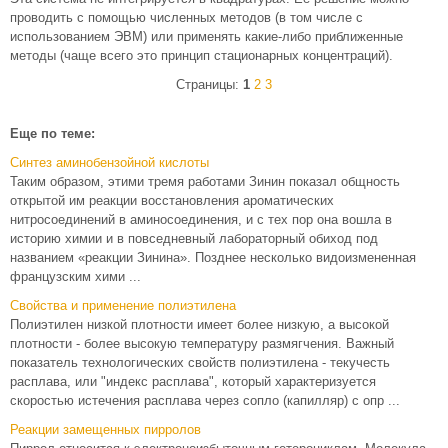
проводить с помощью численных методов (в том числе с
использованием ЭВМ) или применять какие-либо приближенные
методы (чаще всего это принцип стационарных концентраций).
Страницы:
1
2
3
Еще по теме:
Синтез аминобензойной кислоты
Таким образом, этими тремя работами Зинин показал общность
открытой им реакции восстановления ароматических
нитросоединений в аминосоединения, и с тех пор она вошла в
историю химии и в повседневный лабораторный обиход под
названием «реакции Зинина». Позднее несколько видоизмененная
французским хими ...
Свойства и применение полиэтилена
Полиэтилен низкой плотности имеет более низкую, а высокой
плотности - более высокую температуру размягчения. Важный
показатель технологических свойств полиэтилена - текучесть
расплава, или "индекс расплава", который характеризуется
скоростью истечения расплава через сопло (капилляр) с опр ...
Реакции замещенных пирролов